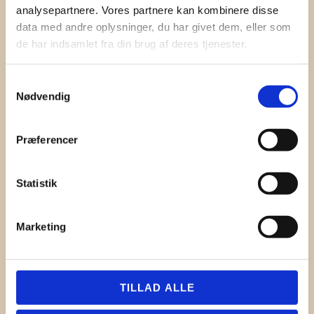
analysepartnere. Vores partnere kan kombinere disse
data med andre oplysninger, du har givet dem, eller som
de har indsamlet fra din brug af deres tjenester.
Samtykkevalg
Nødvendig
Contact
Præferencer
Jeppe Lindegaard
+45 60 60 34 15
Statistik
jl@danishsoundcluster.dk
Birger Schneider
Marketing
+45 40 55 21 00
birger.schneider@chamaj
.com
TILLAD ALLE