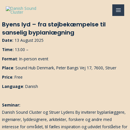
Gå
til
MAI
indholdet
Byens lyd – fra støjbekæmpelse til
MEN
sanselig byplanlægning
Date:
13 August 2025
Time:
13.00 –
Format
: In-person event
Place
: Sound Hub Denmark, Peter Bangs Vej 17, 7600, Struer
Price
: Free
Language
: Danish
Seminar:
Danish Sound Cluster og Struer Lydens By inviterer byplanlæggere,
ingeniører, lyddesignere, arkitekter, forskere og andre med
interesse for området, til fælles inspiration og udvidet forståelse for