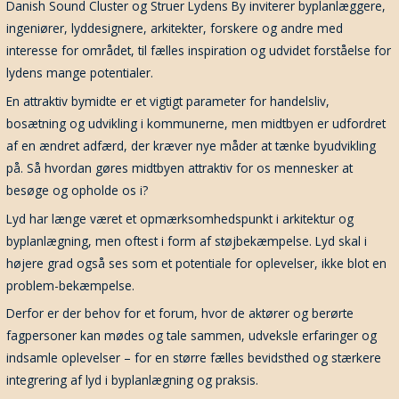
Danish Sound Cluster og Struer Lydens By inviterer byplanlæggere,
ingeniører, lyddesignere, arkitekter, forskere og andre med
interesse for området, til fælles inspiration og udvidet forståelse for
lydens mange potentialer.
En attraktiv bymidte er et vigtigt parameter for handelsliv,
bosætning og udvikling i kommunerne, men midtbyen er udfordret
af en ændret adfærd, der kræver nye måder at tænke byudvikling
på. Så hvordan gøres midtbyen attraktiv for os mennesker at
besøge og opholde os i?
Lyd har længe været et opmærksomhedspunkt i arkitektur og
byplanlægning, men oftest i form af støjbekæmpelse. Lyd skal i
højere grad også ses som et potentiale for oplevelser, ikke blot en
problem-bekæmpelse.
Derfor er der behov for et forum, hvor de aktører og berørte
fagpersoner kan mødes og tale sammen, udveksle erfaringer og
indsamle oplevelser – for en større fælles bevidsthed og stærkere
integrering af lyd i byplanlægning og praksis.