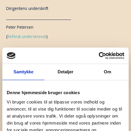
Dirigentens underskrift
_____________________________________
Peter Petersen
(
Referat underskrevet
)
Indlægsnavigation
←
Forrige Indlæg
Næste Indlæg
→
Samtykke
Detaljer
Om
Don't Miss A Beat
Subscribe to our newsletter for updates on webinars,
seminars and sound events.
Denne hjemmeside bruger cookies
Vi bruger cookies til at tilpasse vores indhold og
First Name
annoncer, til at vise dig funktioner til sociale medier og til
at analysere vores trafik. Vi deler også oplysninger om
Surname
din brug af vores hjemmeside med vores partnere inden
for sociale medier, annonceringspartnere og