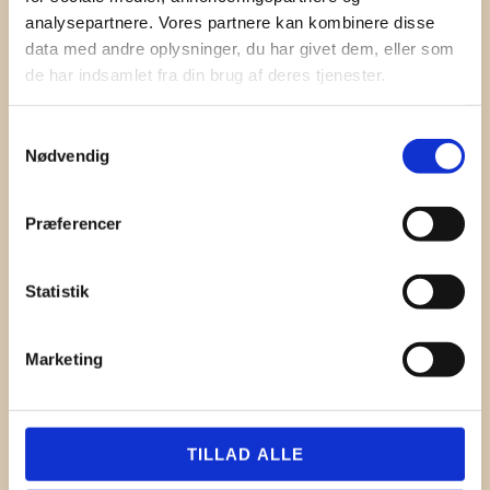
Company
analysepartnere. Vores partnere kan kombinere disse
data med andre oplysninger, du har givet dem, eller som
Email
de har indsamlet fra din brug af deres tjenester.
I hereby accept the terms and
conditions
Samtykkevalg
Nødvendig
SIGN UP
Præferencer
Statistik
Marketing
TILLAD ALLE