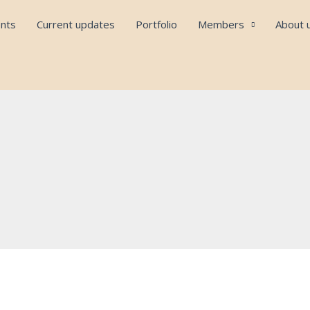
nts
Current updates
Portfolio
Members
About 