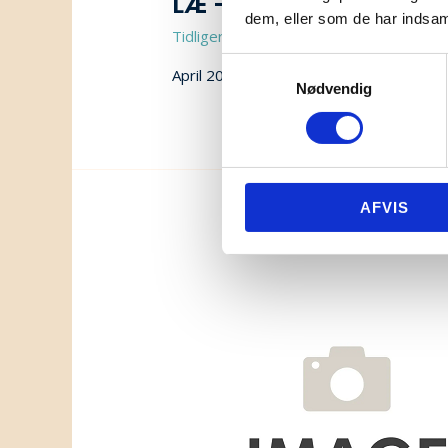
LÆ – Acoustic partiti
dem, eller som de har indsaml
Tidligere samarbejdsprojekter
/ Af
Muri
Samtykkevalg
April 2025 – June 2025
Nødvendig
AFVIS