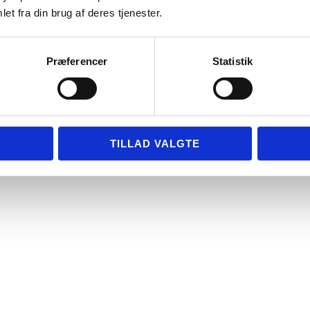
on
et fra din brug af deres tjenester.
elle
Præferencer
Statistik
TILLAD VALGTE