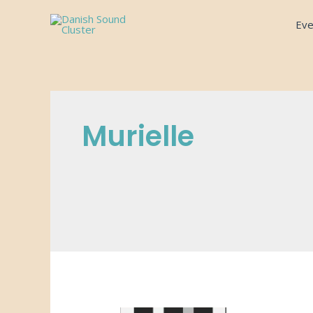
Gå
Eve
til
indholdet
Murielle