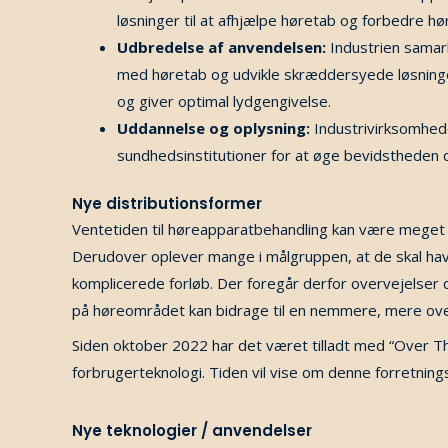
løsninger til at afhjælpe høretab og forbedre h
Udbredelse af anvendelsen:
Industrien samar
med høretab og udvikle skræddersyede løsninge
og giver optimal lydgengivelse.
Uddannelse og oplysning:
Industrivirksomhede
sundhedsinstitutioner for at øge bevidstheden 
Nye distributionsformer
Ventetiden til høreapparatbehandling kan være meget l
Derudover oplever mange i målgruppen, at de skal ha
komplicerede forløb.
Der foregår derfor overvejelser o
på høreområdet kan bidrage til en nemmere, mere ov
Siden oktober 2022 har det været tilladt med “Over T
forbrugerteknologi. Tiden vil vise om denne forretni
Nye teknologier / anvendelser