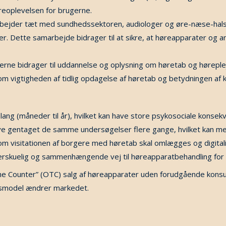
øreoplevelsen for brugerne.
bejder tæt med sundhedssektoren, audiologer og øre-næse-hals-
r. Dette samarbejde bidrager til at sikre, at høreapparater o
rne bidrager til uddannelse og oplysning om høretab og høreple
om vigtigheden af tidlig opdagelse af høretab og betydningen af 
ang (måneder til år), hvilket kan have store psykosociale konsek
ve gentaget de samme undersøgelser flere gange, hvilket kan me
m visitationen af borgere med høretab skal omlægges og digitalise
erskuelig og sammenhængende vej til høreapparatbehandling fo
he Counter” (OTC) salg a
f høreapparater uden forudgående konsu
ngsmodel ændrer markedet.