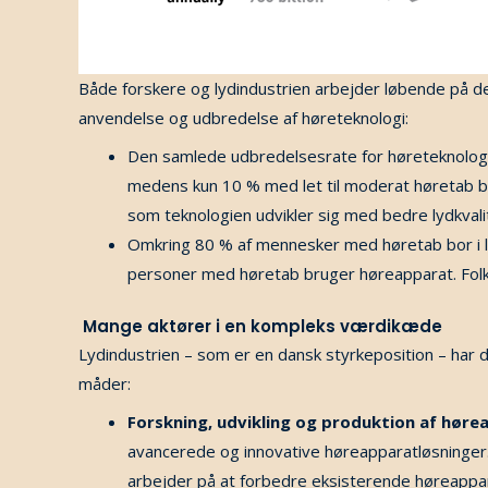
Både forskere og lydindustrien arbejder løbende på de
anvendelse og udbredelse af høreteknologi:
Den samlede udbredelsesrate for høreteknologie
medens kun 10 % med let til moderat høretab b
som teknologien udvikler sig med bedre lydkval
Omkring 80 % af mennesker med høretab bor i la
personer med høretab bruger høreapparat. Folk i
Mange aktører i en kompleks værdikæde
Lydindustrien – som er en dansk styrkeposition – har d
måder:
Forskning, udvikling og produktion af høre
avancerede og innovative høreapparatløsninger. 
arbejder på at forbedre eksisterende høreapparat