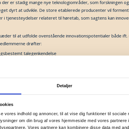
n der er stadig mange nye teknologiområder, som forskningen og 
et dyrt at udvikle. De store etablerede producenter vil forment
r i tjenesteydelser relateret til høretab, som sagtens kan innov
ikæder til at udfolde ovenstående innovationspotentialer både i
 medlemmerne drøfter:
ningsbestemt talegenkendelse
ikationer f.eks. unikke kulturelle lydoplevelser for brugere med hø
ler og strømforbrug gennme chipudvikling og materialevalg.
ater, herunder nemmere og hurtigere “høreprøver”.
 så de passer bedre til det enkelte øre.
Detaljer
on i forhold til nye projekter og initiativer.
ookies
se vores indhold og annoncer, til at vise dig funktioner til sociale
oplysninger om din brug af vores hjemmeside med vores partnere i
ing problems by 2050
ysepartnere. Vores partnere kan kombinere disse data med andr