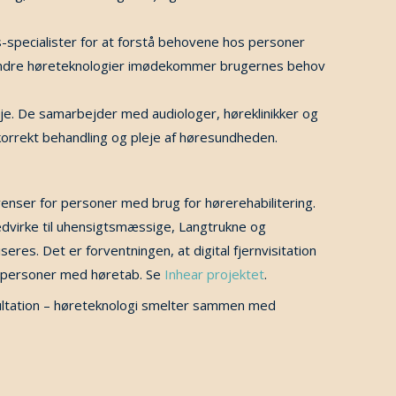
specialister for at forstå behovene hos personer
g andre høreteknologier imødekommer brugernes behov
je. De samarbejder med audiologer, høreklinikker og
korrekt behandling og pleje af høresundheden.
venser for personer med brug for hørerehabilitering.
dvirke til uhensigtsmæssige, Langtrukne og
res. Det er forventningen, at digital fjernvisitation
r personer med høretab. Se
Inhear projektet
.
ltation – høreteknologi smelter sammen med