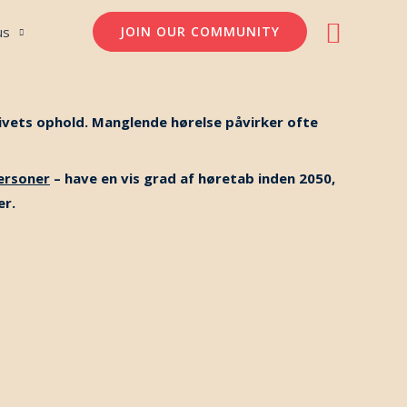
Søg
us
JOIN OUR COMMUNITY
ivets ophold. Manglende hørelse påvirker ofte
personer
– have en vis grad af høretab inden 2050,
er.