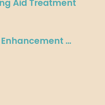
ing Aid Treatment
h Enhancement …