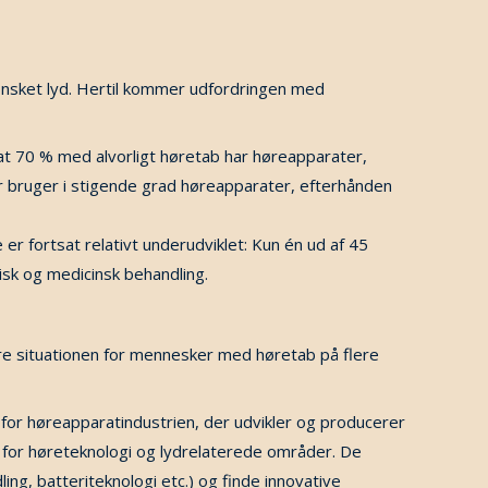
uønsket lyd. Hertil kommer udfordringen med
at 70 % med alvorligt høretab har høreapparater,
bruger i stigende grad høreapparater, efterhånden
 fortsat relativt underudviklet: Kun én ud af 45
isk og medicinsk behandling.
edre situationen for mennesker med høretab på flere
or høreapparatindustrien, der udvikler og producerer
n for høreteknologi og lydrelaterede områder. De
ng, batteriteknologi etc.) og finde innovative