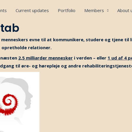
nts
Current updates
Portfolio
Members
About 
etab
enneskers evne til at kommunikere, studere og tjene til l
 opretholde relationer.
l næsten
2,5 milliarder mennesker
i verden – eller
1 ud af 4 
dgang til øre- og hørepleje og andre rehabiliteringstjenest