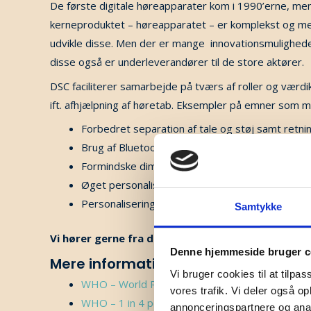
De første digitale høreapparater kom i 1990’erne, me
kerneproduktet – høreapparatet – er komplekst og meg
udvikle disse. Men der er mange innovationsmulighede
disse også er underleverandører til de store aktører
.
DSC faciliterer samarbejde på tværs af roller og værd
ift. afhjælpning af høretab. Eksempler på emner som
Forbedret separation af tale og støj samt ret
Brug af Bluetooth Auracast teknologi til nye appl
Formindske dimensionerne på elektronik, højtta
Øget personalisering i opsætning af høreappar
Personalisering af earplugs med brug af 3D print
Samtykke
Vi hører gerne fra dig og din virksomhed/organisati
Denne hjemmeside bruger c
Mere information:
Vi bruger cookies til at tilpas
WHO – World Report of Hearing, 2021
vores trafik. Vi deler også 
WHO – 1 in 4 people is projected to have hear
annonceringspartnere og anal