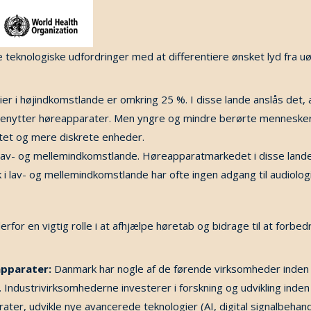
 teknologiske udfordringer med at differentiere ønsket lyd fra 
r i højindkomstlande er omkring 25 %. I disse lande anslås det, 
enytter høreapparater. Men yngre og mindre berørte mennesker 
itet og mere diskrete enheder.
v- og mellemindkomstlande. Høreapparatmarkedet i disse lande er
 lav- og mellemindkomstlande har ofte ingen adgang til audiolog
erfor en vigtig rolle i at afhjælpe høretab og bidrage til at forb
apparater:
Danmark har nogle af de førende virksomheder inden f
Industrivirksomhederne investerer i forskning og udvikling inde
er, udvikle nye avancerede teknologier (AI, digital signalbehandli